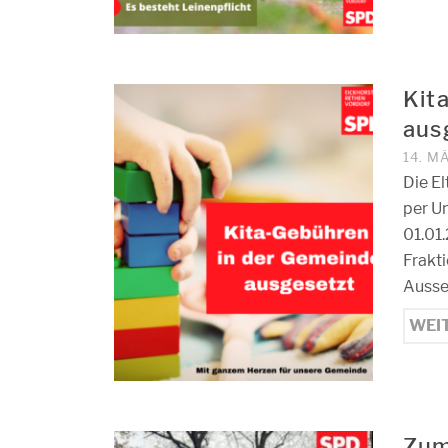
Kit
aus
14. M
Die E
per U
01.01
Frakti
Ausset
WEI
Zum