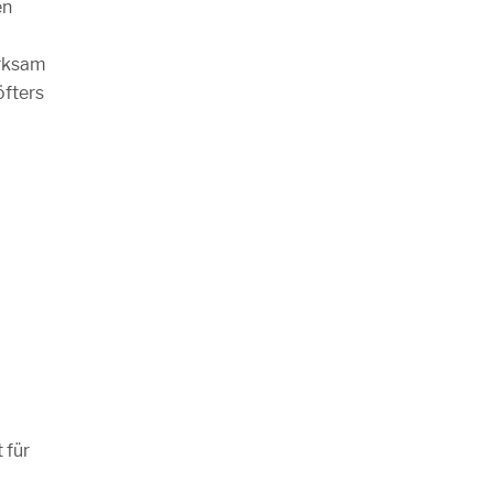
en
erksam
öfters
 für