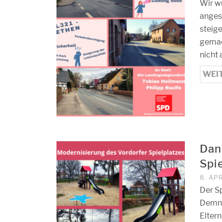
Wir w
anges
steig
gemac
nicht 
WEI
Dan
Spi
8. AP
Der Sp
Demnä
Eltern