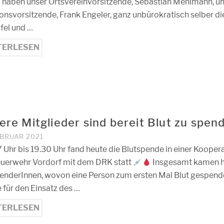
 haben unser Ortsvereinvorsitzende, Sebastian Mehlmann, u
onsvorsitzende, Frank Engeler, ganz unbürokratisch selber di
fel und …
TERLESEN
ere Mitglieder sind bereit Blut zu spen
EBRUAR 2021
 Uhr bis 19.30 Uhr fand heute die Blutspende in einer Kooper
euerwehr Vordorf mit dem DRK statt
Insgesamt kamen 
enderInnen, wovon eine Person zum ersten Mal Blut gespende
 für den Einsatz des …
TERLESEN