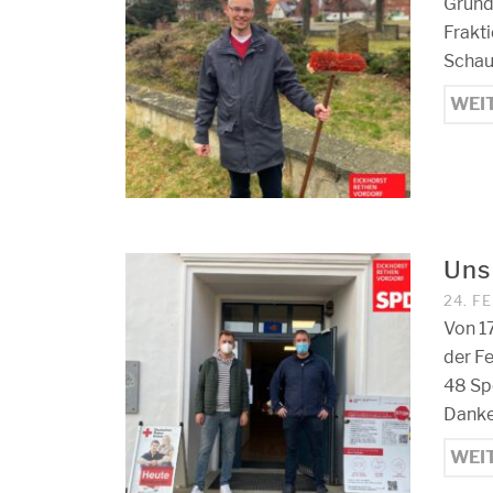
Grund
Frakti
Schau
WEI
Uns
24. F
Von 17
der F
48 Sp
Danke
WEI