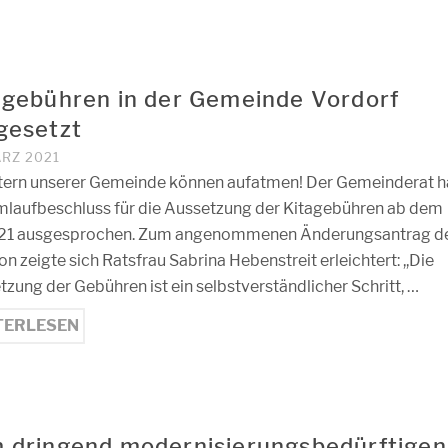
agebühren in der Gemeinde Vordorf
gesetzt
ÄRZ 2021
ltern unserer Gemeinde können aufatmen! Der Gemeinderat ha
mlaufbeschluss für die Aussetzung der Kitagebühren ab dem
.21 ausgesprochen. Zum angenommenen Änderungsantrag d
on zeigte sich Ratsfrau Sabrina Hebenstreit erleichtert: ,,Die
zung der Gebühren ist ein selbstverständlicher Schritt, …
TERLESEN
 dringend modernisierungsbedürftigen