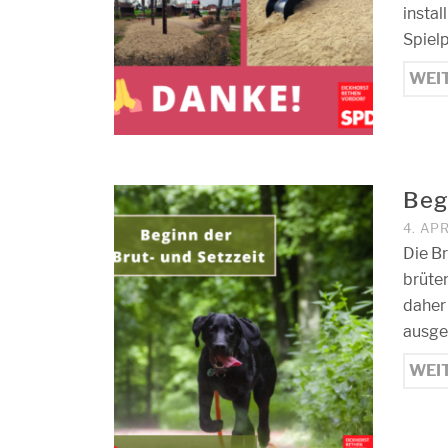
instal
Spiel
WEI
Beg
4. AP
Die Br
brüten
daher 
ausge
WEI