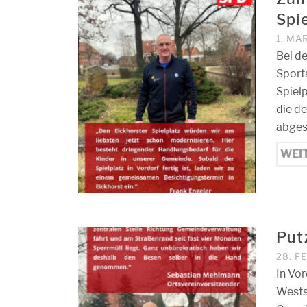
Spie
1. MÄ
Bei d
Sport
Spielp
die d
abges
WEI
Put
28. F
In Vor
Westst