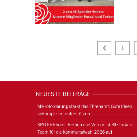
1
NEUESTE BEITRÄGE
Mikroförderung stärkt das Ehrenamt: Gute Ideen
unkompliziert unterstützen
SPD Eickhorst, Rethen und Vordorf stellt starkes
Team für die Kommunalwahl 2026 auf