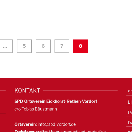
…
5
6
7
8
KONTAKT
S
SPD Ortsverein Eickhorst-Rethen-Vordorf
L
c/o Tobias Bäustmann
I
D
Ortsverein:
info@spd-vordorf.de
Fraktionsvorsitz:
t.baeustmann@spd-vordorf.de