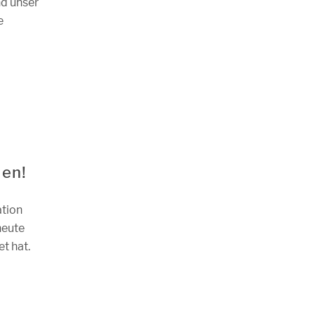
nd unser
e
den!
ation
heute
t hat.