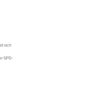
t sich
er SPD-