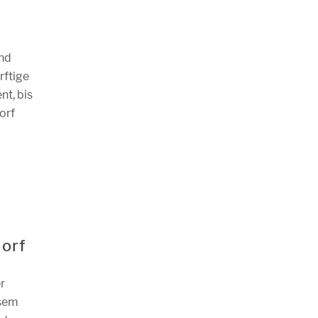
und
rftige
nt, bis
orf
dorf
r
esem