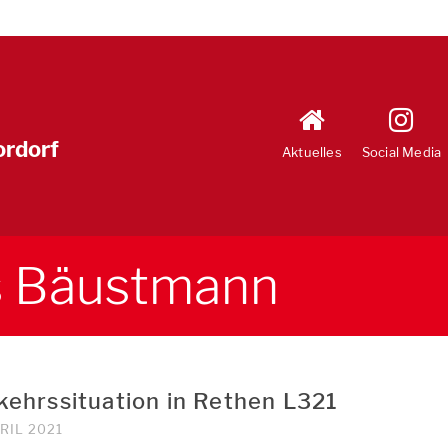
ordorf
Aktuelles
Social Media
s Bäustmann
kehrssituation in Rethen L321
PRIL 2021