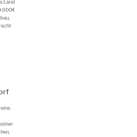
as Land
00.000€
bau,
racht
orf
reins
bisher
chen.