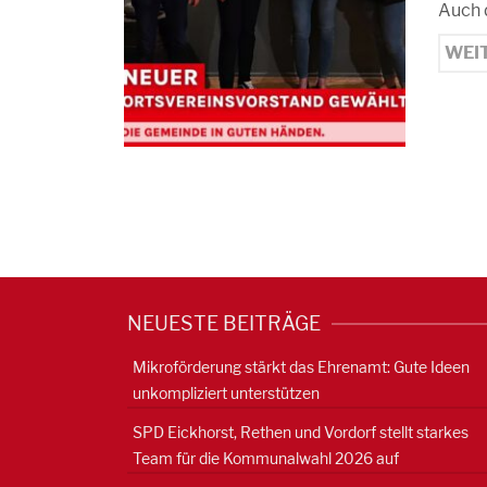
Auch 
WEI
NEUESTE BEITRÄGE
Mikroförderung stärkt das Ehrenamt: Gute Ideen
unkompliziert unterstützen
SPD Eickhorst, Rethen und Vordorf stellt starkes
Team für die Kommunalwahl 2026 auf