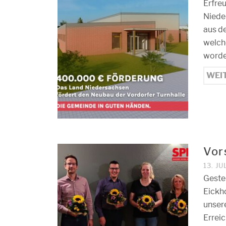
Erfre
Niede
aus d
welch
worden
WEI
Vor
13. JU
Geste
Eickho
unsere
Errei