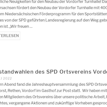
uliche Neuigkeiten für den Neubau der Vordorfer Turnhalle! D
rsachsen fördert den Neubau der Vordorfer Turnhalle mit 4
em Niedersächsischen Förderprogramm für den Sportstätten
es von der SPD geführten Landesregierung auf den Weg geb
 ist. ,,Wir freuen …
TERLESEN
standwahlen des SPD Ortsvereins Vord
LI 2022
rn Abend fand die Jahreshauptversammlung des SPD Ortsve
rst, Rethen, Vordorf im Gasthof zur Post statt. Wir haben mit
n Mitgliedern des Ortsvereins über unsere politische Arbeit, 
chtes, vergangene Aktionen und zukünftige Vorhaben gespro