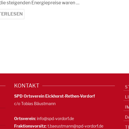
die steigenden Energiepreise waren …
TERLESEN
KONTAKT
S
SPD Ortsverein Eickhorst-Rethen-Vordorf
L
c/o Tobias Bäustmann
I
D
Ortsverein:
info@spd-vordorf.de
Fraktionsvorsitz:
t.baeustmann@spd-vordorf.de
T