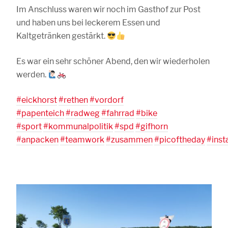
Im Anschluss waren wir noch im Gasthof zur Post
und haben uns bei leckerem Essen und
Kaltgetränken gestärkt.
Es war ein sehr schöner Abend, den wir wiederholen
werden.
#eickhorst
#rethen
#vordorf
#papenteich
#radweg
#fahrrad
#bike
#sport
#kommunalpolitik
#spd
#gifhorn
#anpacken
#teamwork
#zusammen
#picoftheday
#ins